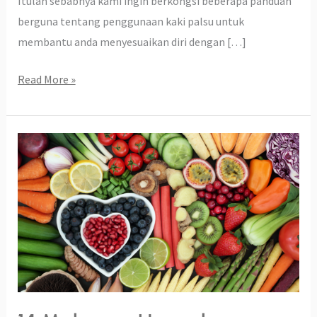
Itulah sebabnya kami ingin berkongsi beberapa panduan
berguna tentang penggunaan kaki palsu untuk
membantu anda menyesuaikan diri dengan […]
Read More »
14
Makanan
Unggul
yang
Membantu
Penyembuhan
Luka
Selepas
Amputasi